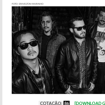
FOTO: ERIVELTON MARINHO
COTAÇÃO:
86
[DOWNLOAD G