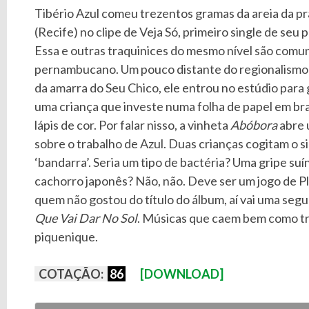
Tibério Azul comeu trezentos gramas da areia da p
(Recife) no clipe de Veja Só, primeiro single de seu 
Essa e outras traquinices do mesmo nível são comun
pernambucano. Um pouco distante do regionalismo
da amarra do Seu Chico, ele entrou no estúdio para
uma criança que investe numa folha de papel em b
lápis de cor. Por falar nisso, a vinheta
Abóbora
abre 
sobre o trabalho de Azul. Duas crianças cogitam o s
‘bandarra’. Seria um tipo de bactéria? Uma gripe suí
cachorro japonês? Não, não. Deve ser um jogo de Pla
quem não gostou do título do álbum, aí vai uma seg
Que Vai Dar No Sol
. Músicas que caem bem como tr
piquenique.
COTAÇÃO:
86
[DOWNLOAD]