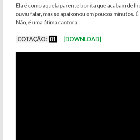
Ela é como aquela parente bonita que acabam de lh
ouviu falar, mas se apaixonou em poucos minutos. É 
Não, é uma ótima cantora.
COTAÇÃO:
81
[DOWNLOAD]