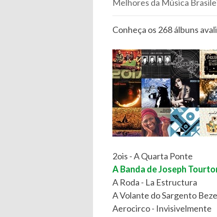
Melhores da Música Brasileir
Conheça os 268 álbuns avali
2ois - A Quarta Ponte
A Banda de Joseph Tourto
A Roda - La Estructura
A Volante do Sargento Bez
Aerocirco - Invisivelmente