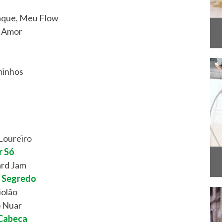
taque, Meu Flow
o Amor
minhos
Loureiro
r Só
ard Jam
o Segredo
iolão
o Nuar
 Cabeça