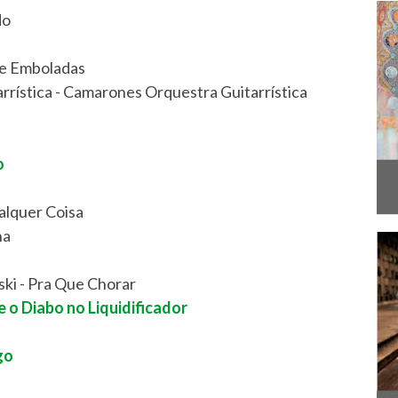
do
de Emboladas
rística - Camarones Orquestra Guitarrística
o
alquer Coisa
na
ski - Pra Que Chorar
e o Diabo no Liquidificador
go