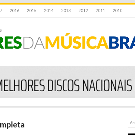
7
2016
2015
2014
2013
2012
2011
2010
ompleta