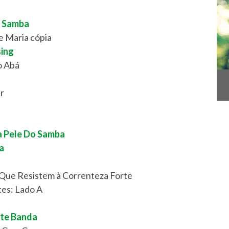
o Samba
 e Maria cópia
sing
o Abá
r
a Pele Do Samba
a
 Que Resistem à Correnteza Forte
es: Lado A
nte Banda