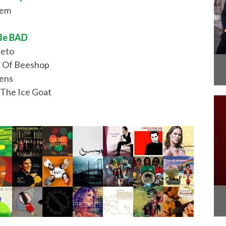
tem
 de BAD
beto
l Of Beeshop
gens
 The Ice Goat