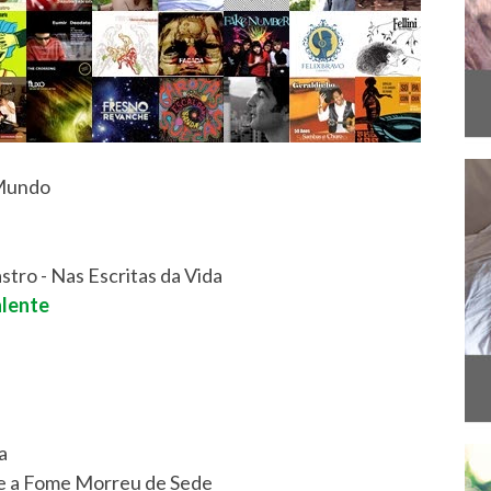
 Mundo
tro - Nas Escritas da Vida
alente
a
ue a Fome Morreu de Sede