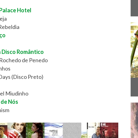
 Palace Hotel
eja
Rebeldia
nço
 Disco Romântico
- Rochedo de Penedo
inhos
ays (Disco Preto)
ível Miudinho
e de Nós
nism